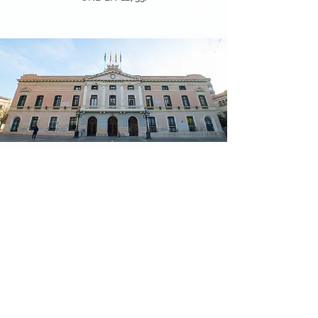
AJUNTAMENT DE SABADELL
Dins la fase d’expansió i creixement constant,
oferiment de servei tècnic en les diferents
dependències de l'Ajuntament de Sabadell.