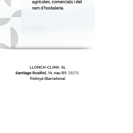
agrícoles, comercials i del
ram d'hostaleria.
LLONCH-CLIMA, SL
Santiago
Rusiñol
,
14
,
nau
B9,
08213,
Polinyà
(Barcelona)
Tel:
93 579 73 60
llonch-clima@llonch-clima.cat
Codi NIMA
0800459351