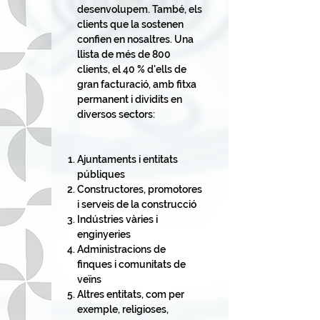
desenvolupem. També, els
clients que la sostenen
confien en nosaltres. Una
llista de més de 800
clients, el 40 % d'ells de
gran facturació, amb fitxa
permanent i dividits en
diversos sectors:
Ajuntaments i entitats
públiques
Constructores, promotores
i serveis de la construcció
Indústries vàries i
enginyeries
Administracions de
finques i comunitats de
veïns
Altres entitats, com per
exemple, religioses,