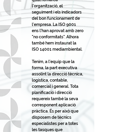
l'organització, el
seguiment i els indicadors
del bon funcionament de
l'empresa. La ISO 9001
ens l'han aprovat amb zero
"no conformitats". Alhora
també hem instaurat la
ISO 14001 mediambiental.
Tenim, a l'equip que la
forma, la part executiva
assolint la direcció tècnica,
logística, contable,
comercial i general. Tota
planificació i direcció
requereix també la seva
corresponent aplicació
pràctica. És per això que
disposem de tècnics
especialistes per a totes
les tasques que