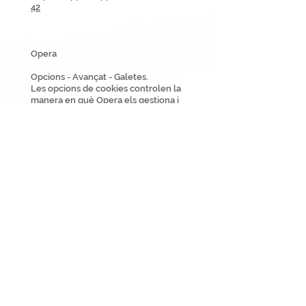
42
Opera
Opcions - Avançat - Galetes.
Les opcions de cookies controlen la
manera en què Opera els gestiona i
per tant la seva acceptació o rebuig.
Per a més informació sobre Òpera
premi aquí:
https://help.opera.com/en/latest/
security-and-
privacy/#clearBrowsingData
Altres navegadors
Consulteu la documentació del
navegador que tingui instal·lat.